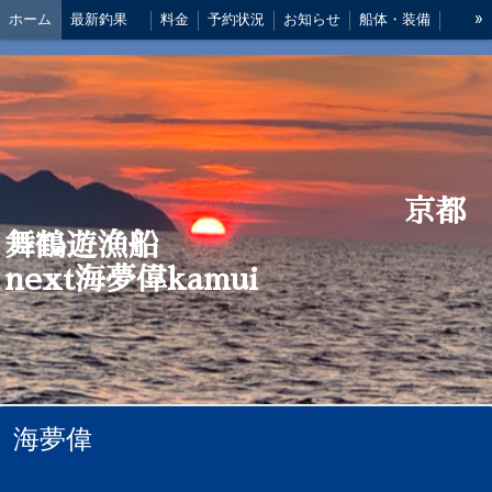
»
ホーム
最新釣果
料金
予約状況
お知らせ
船体・装備
船長 あいさつ
アクセス
仕掛け
京都
舞鶴遊漁船
next海夢偉kamui
海夢偉