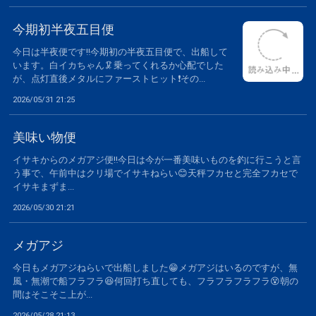
今期初半夜五目便
今日は半夜便です‼️今期初の半夜五目便で、出船して
います。白イカちゃん🦑乗ってくれるか心配でした
が、点灯直後メタルにファーストヒット❗️その...
2026/05/31 21:25
美味い物便
イサキからのメガアジ便‼️今日は今が一番美味いものを釣に行こうと言
う事で、午前中はクリ場でイサキねらい😊天秤フカセと完全フカセで
イサキまずま...
2026/05/30 21:21
メガアジ
今日もメガアジねらいで出船しました😁メガアジはいるのですが、無
風・無潮で船フラフラ😆何回打ち直しても、フラフラフラフラ😵朝の
間はそこそこ上が...
2026/05/28 21:13