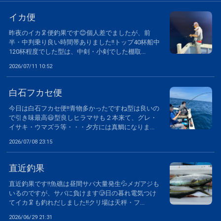
イカ便
昨夜のイカ🦑便釣果です😊個人差でましたが、前
半・中判乗り良い時間帯ありました‼️トップ40杯船中
120杯程度でした型は、中剣・小剣でした棚取...
2026/07/11 10:52
白石フカセ便
今日は白石フカセ便‼️青物多かったですね型は良いの
で引き味最高😃型良しヒラマサも２本来て、グレ・
イサキ・ウマズラ等・・・夕方には真鯛になりま...
2026/07/08 23:15
直近釣果
直近釣果です‼️魚礁は昼間サバ大量発生💦メガアジも
いるのですが、サバに負けます🥲日の暮れ電気つけ
てイカ🦑も釣れだしました‼️クリ場は天秤・フ...
2026/06/29 21:31