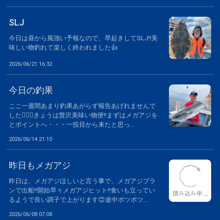
SLJ
今日は昼から風強い予報なので、早起きしてSLJ‼️美
味しい物釣れて楽しく終われました👍
2026/06/21 16:32
今日の釣果
ここ一週間あまり釣果あがらず報告あげれませんで
した🙇🏻‍♂️きょうは贅沢美味い物便‼️まずはメガアジを
とポイントへ・・・一投目から来たと思っ...
2026/06/14 21:10
昨日もメガアジ
昨日は、メガアジほしいと言う事で、メガアジプラ
ンで出船‼️開始早々メガアジヒット‼️食いも立ってい
るようで良い調子で上がります😊途中ポツポツ...
2026/06/08 07:08