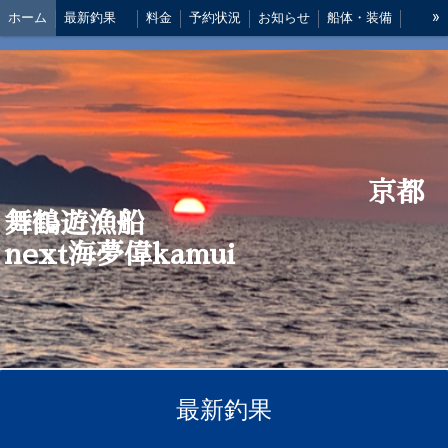
»
ホーム
最新釣果
料金
予約状況
お知らせ
船体・装備
船長 あいさつ
アクセス
仕掛け
京都
舞鶴遊漁船
next海夢偉kamui
最新釣果