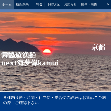
»
ホーム
最新釣果
料金
予約状況
お知らせ
船体・装備
船長 あいさつ
アクセス
仕掛け
京都
舞鶴遊漁船
next海夢偉kamui
各種釣り便・時間・仕立便・乗合便の詳細はお電話ご予約
の際、ご確認下さい