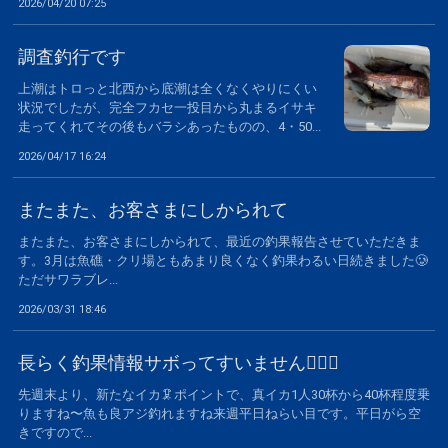
2026/04/20 07:25
調査釣行です
上潮はトロっと北西から底潮は全くなくやりにくい
状況でしたが、完全フカセ一投目から丸まるイサキ
走ってくれてその後もバラシあったものの、4・50...
2026/04/17 16:24
またまた、お客さまにしかられて
またまた、お客さまにしかられて、最近の釣果報告させていただきま
す。3月は魚礁・クリ場ともあまり良くなく釣果わるい日続きました🥲
ただサワラブレ...
2026/03/31 18:46
長らく釣果情報サボってすいません🙇🏻‍♂️
先週末より、新たなイカ🦑ポイントで、真イカ1人30杯から40杯程度乗
りますね〜魚も良アジ釣れますね来週平日ねらい目です。平日がら空
きですので...