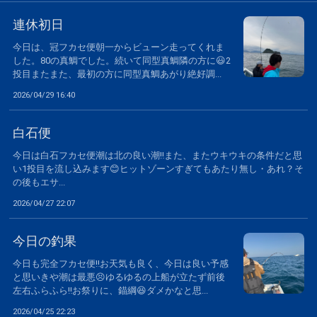
連休初日
今日は、冠フカセ便朝一からビューン走ってくれま
した。80の真鯛でした。続いて同型真鯛隣の方に😃2
投目またまた、最初の方に同型真鯛あがり絶好調...
2026/04/29 16:40
白石便
今日は白石フカセ便潮は北の良い潮‼️また、またウキウキの条件だと思
い1投目を流し込みます😊ヒットゾーンすぎてもあたり無し・あれ？そ
の後もエサ...
2026/04/27 22:07
今日の釣果
今日も完全フカセ便‼️お天気も良く、今日は良い予感
と思いきや潮は最悪😣ゆるゆるの上船が立たず前後
左右ふらふら‼️お祭りに、錨綱😆ダメかなと思...
2026/04/25 22:23