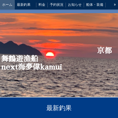
»
ホーム
最新釣果
料金
予約状況
お知らせ
船体・装備
船長 あいさつ
アクセス
仕掛け
京都
舞鶴遊漁船
next海夢偉kamui
最新釣果