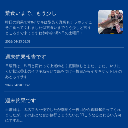
荒食いまで、もう少し
昨日の釣果です‼️イサキは型良く真鯛もチラホラそこ
そこ食ってくれました😊荒食いまでもう少しと言う
ところまで来てますね👍👍👍5月9日の土曜日・...
2026/04/23 06:39
週末釣果報告です
日曜日は、昨日と変わって上潮ゆるく底潮無しとまた、また、やりに
くい状況🥲上のイサキねらいで船をつけ一投目からイサキゲット‼️その
あともイサキ...
2026/04/20 07:46
週末釣果です
土曜日は、３名フカセ便でしたが潮良く一投目から真鯛40走ってくれ
ましたが、そのあとなぜか修行じょうたいに🙂‍↕️こうなるとわるい方向
にすすみ...