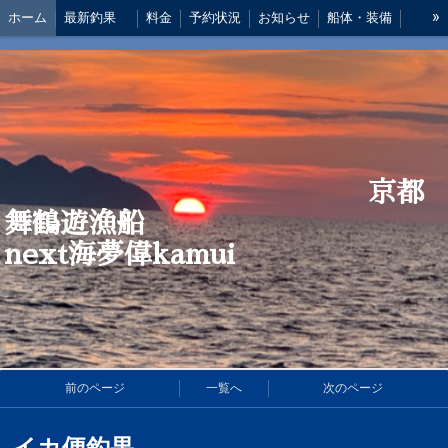
»
ホーム
最新釣果
料金
予約状況
お知らせ
船体・装備
船長 あいさつ
アクセス
仕掛け
京都
舞鶴遊漁船
next海夢偉kamui
前のページ
一覧へ
次のページ